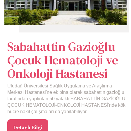
Sabahattin Gazioğlu
Çocuk Hematoloji ve
Onkoloji Hastanesi
Uludağ Üniversitesi Sağlık Uygulama ve Araştırma
Merkezi Hastanesi'ne ek bina olarak sabahattin gazioğlu
tarafından yaptırılan 50 yataklı SABAHATTİN GAZİOĞLU
ÇOCUK HEMATOLOJİ-ONKOLOJİ HASTANESİ'nde kök
hücre nakil çalışmaları da yapılabiliyor.
Detaylı Bilgi