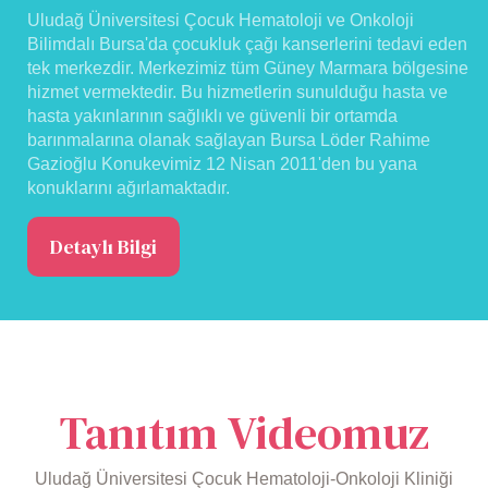
Uludağ Üniversitesi Çocuk Hematoloji ve Onkoloji
Bilimdalı Bursa'da çocukluk çağı kanserlerini tedavi eden
tek merkezdir. Merkezimiz tüm Güney Marmara bölgesine
hizmet vermektedir. Bu hizmetlerin sunulduğu hasta ve
hasta yakınlarının sağlıklı ve güvenli bir ortamda
barınmalarına olanak sağlayan Bursa Löder Rahime
Gazioğlu Konukevimiz 12 Nisan 2011'den bu yana
konuklarını ağırlamaktadır.
Detaylı Bilgi
Tanıtım Videomuz
Uludağ Üniversitesi Çocuk Hematoloji-Onkoloji Kliniği