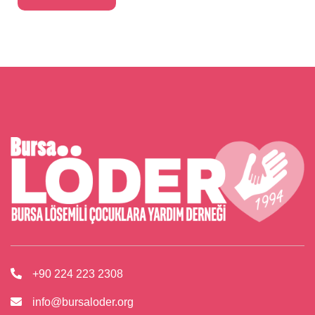
+90 224 223 2308
info@bursaloder.org